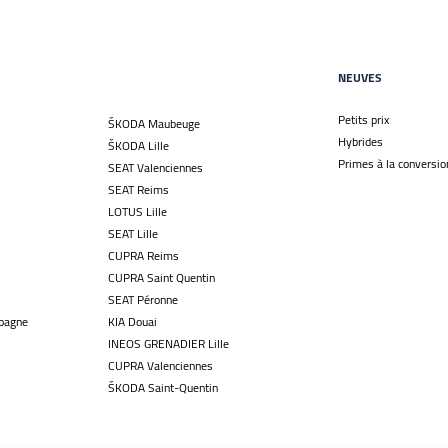
NEUVES
Petits prix
ŠKODA Maubeuge
Hybrides
ŠKODA Lille
Primes à la conversio
SEAT Valenciennes
SEAT Reims
LOTUS Lille
SEAT Lille
CUPRA Reims
CUPRA Saint Quentin
SEAT Péronne
pagne
KIA Douai
INEOS GRENADIER Lille
CUPRA Valenciennes
ŠKODA Saint-Quentin